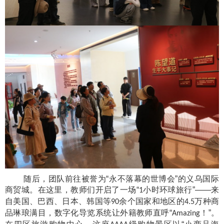
随后，团队前往被誉为“永不落幕的世博会”的义乌国际
商贸城。在这里，教师们开启了一场“
小时环球旅行”——来
1
自美国、巴西、日本、韩国等
余个国家和地区的
万种商
90
4.5
品琳琅满目，数字化导览系统让外籍教师直呼“
！”。
Amazing