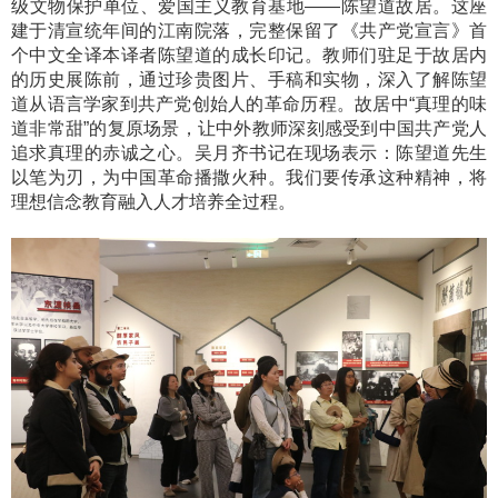
级文物保
护单位、爱国主义教育基地——陈望道故居。这座
建于清宣统年间的江南院落，完整保留了《共产党宣言》首
个中文全译本译者陈望道的成长印记。教师们驻足于故居内
的历史展陈前，通过珍贵图片、手稿和实物，深入了解陈望
道从语言学家到共产党创始人的革命历程。故居中“真理的味
道非常甜”的复原场景，让中外教师深刻感受到中国共产党人
追求真理的赤诚之心。吴月齐书记在现场表示：陈望道先生
以笔为刃，为中国革命播撒火种。我们要传承这种精神，将
理想信念教育融入人才培养全过程。